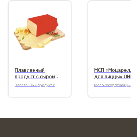
Плавленный
МСП «Моцарелла
продукт с сыром
для пиццы» ЛИМ
ГОЛЛАНД, мдж 45%.
Плавленный продукт с
Молокосодержащий
сыром ГОЛЛАНД, мдж 45%.
продукт. МДЖ 40%.