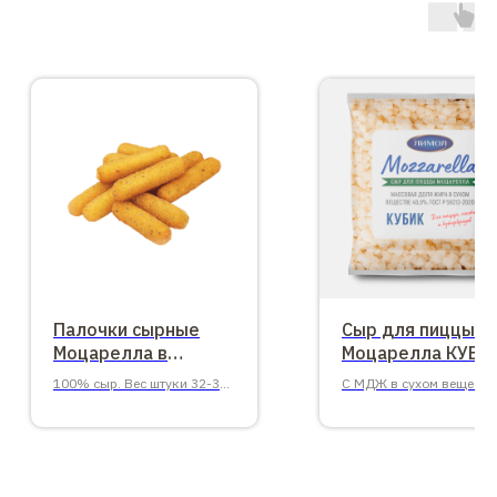
Палочки сырные
Сыр для пиццы
Моцарелла в
Моцарелла КУБИ
панировке Лонг
ЛИМОЛ
100% сыр. Вес штуки 32-35
С МДЖ в сухом веществ
Стикс
гр., 1 кг.
40%, ГОСТ Р 59212-202