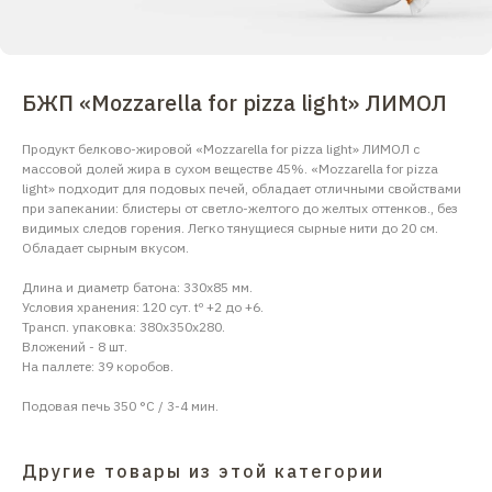
БЖП «Mozzarella for pizza light» ЛИМОЛ
Продукт белково-жировой «Mozzarella for pizza light» ЛИМОЛ с
массовой долей жира в сухом веществе 45%. «Mozzarella for pizza
light» подходит для подовых печей, обладает отличными свойствами
при запекании: блистеры от светло-желтого до желтых оттенков., без
видимых следов горения. Легко тянущиеся сырные нити до 20 см.
Обладает сырным вкусом.
Длина и диаметр батона: 330х85 мм.
Условия хранения: 120 сут. tº +2 до +6.
Трансп. упаковка: 380х350х280.
Вложений - 8 шт.
На паллете: 39 коробов.
Подовая печь 350 °C / 3-4 мин.
Другие товары из этой категории