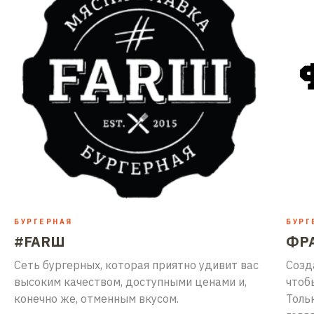
БУРГЕРНАЯ
БУРГ
#FARШ
ФР
Сеть бургерных, которая приятно удивит вас
Созд
высоким качеством, доступными ценами и,
чтоб
конечно же, отменным вкусом.
Толь