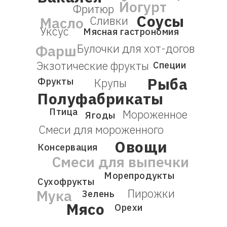
Йогурт
Фритюр
Соусы
Сливки
Масло
Уксус
Мясная гастрономия
Булочки для хот-догов
Фарш
Экзотические фрукты
Специи
Рыба
Фрукты
Крупы
Полуфабрикаты
Птица
Мороженное
Ягоды
Смеси для мороженного
Овощи
Консервация
Смеси для выпечки
Морепродукты
Сухофрукты
Пирожки
Мука
Зелень
Мясо
Орехи