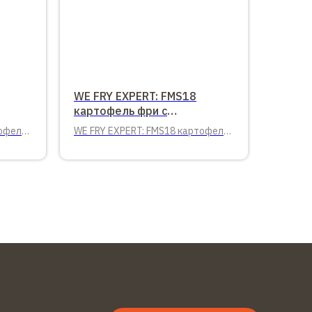
WE FRY EXPERT: FMS18
картофель фри с
панировкой, 9х18
тофель
WE FRY EXPERT: FMS18 картофель
кг.
фри с панировкой, 9х18, 2,5 кг.