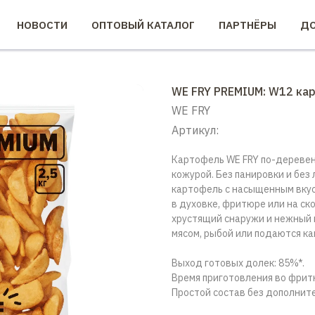
НОВОСТИ
ОПТОВЫЙ КАТАЛОГ
ПАРТНЁРЫ
ДО
WE FRY PREMIUM: W12 ка
WE FRY
Артикул:
Картофель WE FRY по-деревен
кожурой. Без панировки и без
картофель с насыщенным вкус
в духовке, фритюре или на ск
хрустящий снаружи и нежный 
мясом, рыбой или подаются ка
Выход готовых долек: 85%*.
Время приготовления во фритюр
Простой состав без дополнит