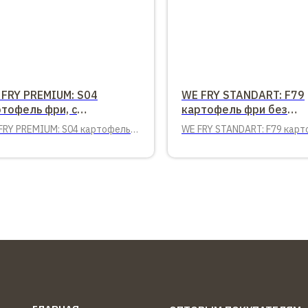
 FRY PREMIUM: S04
WE FRY STANDART: F79
тофель фри, с
картофель фри без
ировкой, 9х9
панировки, 9х9
FRY PREMIUM: S04 картофель
WE FRY STANDART: F79 кар
 с панировкой, 9х9 2,5 кг.
фри без панировки, 9х9, 2,5 