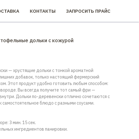
СТАВКА
КОНТАКТЫ
ЗАПРОСИТЬ ПРАЙС
ртофельные дольки с кожурой
ски — хрустящие дольки с тонкой ароматной
 лишних добавок, только настоящий фермерский
ом. Этот продукт удобно готовить любым способом:
овороде. Вы всегда получите тот самый фри —
внутри. Дольки по-деревенски отлично сочетаются с
к самостоятельное блюдо с разными соусами.
е: 3 мин. 15 сек.
ельных ингредиентов панировки.