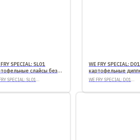
FRY SPECIAL: SL01
WE FRY SPECIAL: D01
ртофельные слайсы без
картофельные дипп
нировки
панировкой
FRY SPECIAL: SL01
WE FRY SPECIAL: D01
тофельные слайсы без
картофельные дипперы 
ировки 2,5 кг
панировкой 2,5 кг.