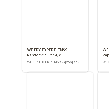
WE FRY EXPERT: FMS9
WE 
картофель фри, с
ка
панировкой, 9х9
па
WE FRY EXPERT: FMS9 картофель
WE 
фри, с панировкой, 9х9, 2,5 кг.
кар
пан