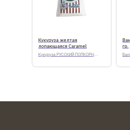
Кукуруза желтая
Ва
лопающаяся Caramel
гр.
Кукуруза РУССКИЙ ПОПКОРН,
Ван
22,68 кг.