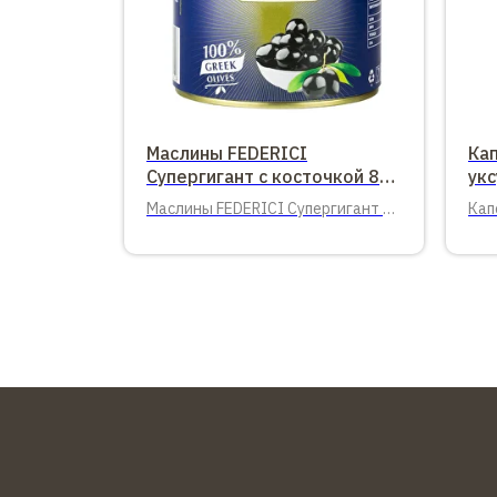
Маслины FEDERICI
Ка
Супергигант с косточкой 820
укс
гр.
Маслины FEDERICI Супергигант с
Кап
косточкой 820 гр. 12 шт. в
720 
упаковке
упа