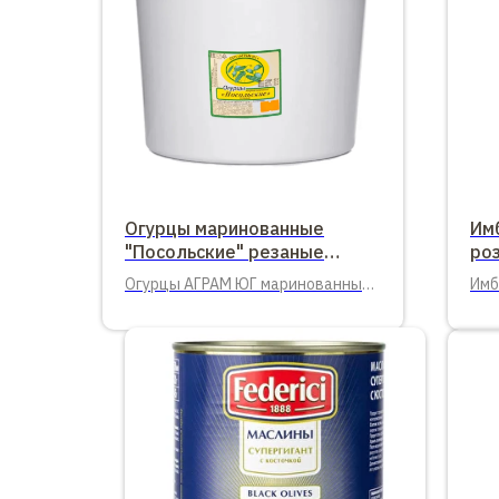
Огурцы маринованные
Им
"Посольские" резаные
роз
АГРАМ ЮГ 4 кг.
Огурцы АГРАМ ЮГ маринованные
Имб
"Посольские" резаные слайсами,
1000
ведро 4 кг.