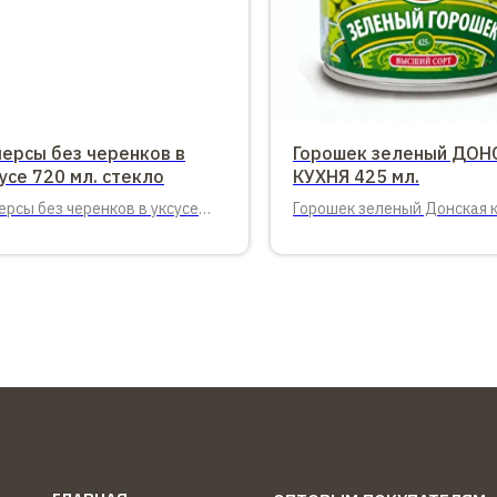
персы без черенков в
Горошек зеленый ДОН
усе 720 мл. стекло
КУХНЯ 425 мл.
ерсы без черенков в уксусе
Горошек зеленый Донская 
мл. (700 гр.) стекло, 6 шт. в
425 мл. ж/б в/с ГОСТ 12 шт. 
ковке
упаковке