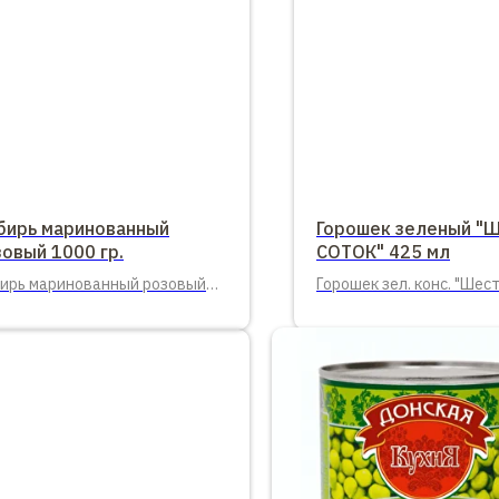
бирь маринованный
Горошек зеленый "
овый 1000 гр.
СОТОК" 425 мл
ирь маринованный розовый
Горошек зел. конс. "Шест
 гр. 10 шт. в упаковке.
425 мл