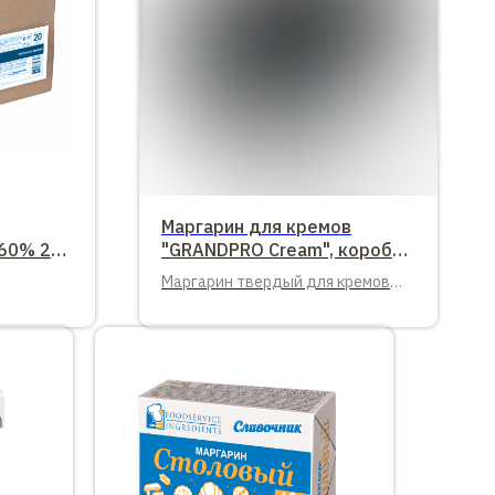
Маргарин для кремов
 60% 20
"GRANDPRO Cream", короб
10 кг
Маргарин твердый для кремов
20 кг.
"GRANDPRO Cream", марка МТК,
84%, весовой, короб 10 кг