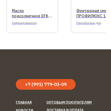
Масло
Фритюрная смес
подсолнечное EFKO
ПРОФИЛЮКС 10 л
FOOD Professional 1
Рафинированное,
Разработана для
л
дезодорированное,1 л.
профессиональной кухн
+7 (991) 779-03-09
ГЛАВНАЯ
ОПТОВЫМ ПОКУПАТЕЛЯМ
ДОСТАВКА И ОПЛАТА
НОВОСТИ