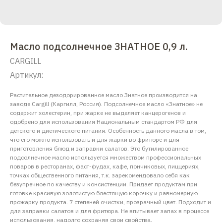
Масло подсолнечное ЗНАТНОЕ 0,9 л.
CARGILL
Артикул:
Растительное дезодорированное масло Знатное производится на
заводе Cargill (Каргилл, Россия). Подсолнечное масло «Знатное» не
содержит холестерин, при жарке не выделяет канцерогенов и
одобрено для использования Национальным стандартом РФ для
детского и диетического питания. Особенность данного масла в том,
что его можно использовать и для жарки во фритюре и для
приготовления блюд и заправки салатов. Это бутилированное
подсолнечное масло используется множеством профессиональных
поваров в ресторанах, фаст-фудах, кафе, пончиковых, пиццериях,
точках общественного питания, т.к. зарекомендовало себя как
безупречное по качеству и консистенции. Придает продуктам при
готовке красивую золотистую блестящую корочку и равномерную
прожарку продукта. 7 степеней очистки, прозрачный цвет. Подходит и
для заправки салатов и для фритюра. Не впитывает запах в процессе
использования, надолго сохраняя свои свойства.