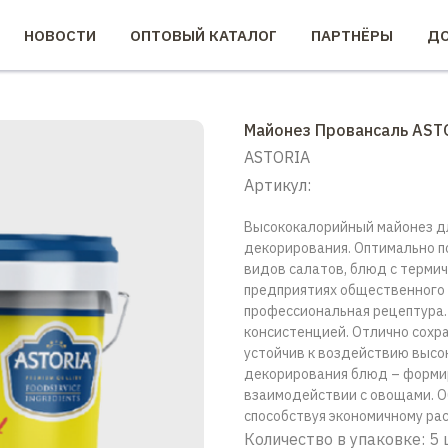
НОВОСТИ
ОПТОВЫЙ КАТАЛОГ
ПАРТНЁРЫ
ДО
Майонез Провансаль ASTO
ASTORIA
Артикул:
Высококалорийный майонез дл
декорирования. Оптимально п
видов салатов, блюд с термич
предприятиях общественного 
профессиональная рецептура.
консистенцией. Отлично сохра
устойчив к воздействию высо
декорирования блюд – формир
взаимодействии с овощами. 
способствуя экономичному рас
Количество в упаковке: 5