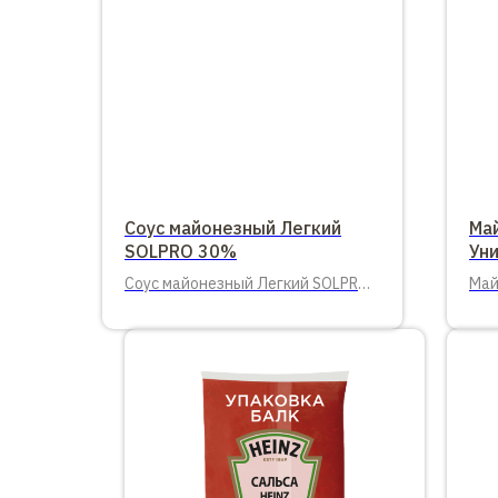
Соус майонезный Легкий
Ма
SOLPRO 30%
Ун
Соус майонезный Легкий SOLPRO
Май
30%, ведро 10 кг
Уни