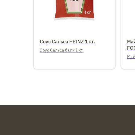
Соус Сальса HEINZ 1 кг.
Ма
FOO
Cоус Сальса балк 1 кг.
Май