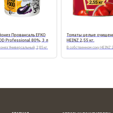
йонез Провансаль EFKO
Томаты целые очищен
D Professional 80%, 3 л
HEINZ 2,55 кг.
онез Универсальный, 2,85 кг.
В собственном соку HEINZ 2,
ЖБ