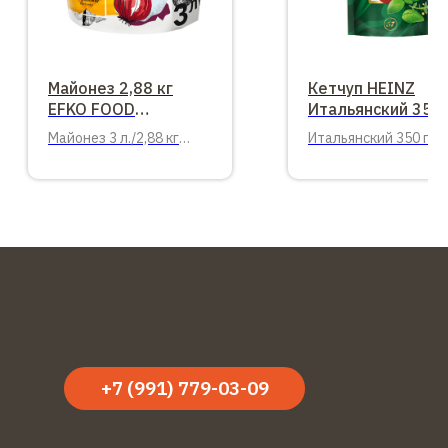
Майонез 2,88 кг
Кетчуп HEINZ
EFKO FOOD
Итальянский 350 
professional 50%
Майонез 3 л./2,88 кг
Итальянский 350 гр.
EFKO FOOD professional
дой-пак.
50%
+7 (991) 779-03-09