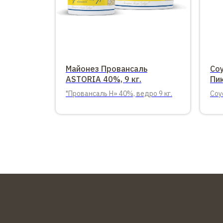
Майонез Провансаль
Со
ASTORIA 40%, 9 кг.
Пик
"Провансаль Н» 40%, ведро 9 кг.
Соу
Ведр