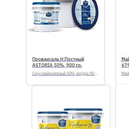
Провансаль Н Постный
Ма
ASTORIA 50%, 900 гр.
67%
Соус майонезный 50%, ведро 900
Май
гр.