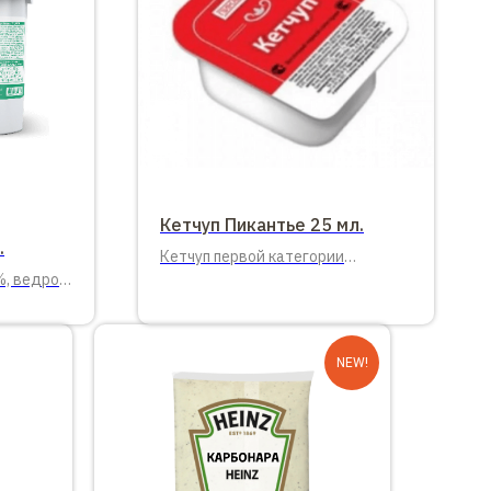
Кетчуп Пикантье 25 мл.
.
Кетчуп первой категории
, ведро
порционный Пикантье 25 мл.
NEW!