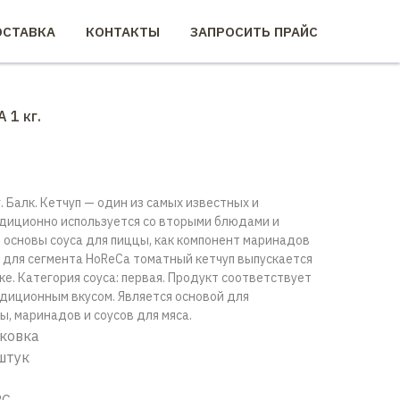
СТАВКА
КОНТАКТЫ
ЗАПРОСИТЬ ПРАЙС
 1 кг.
. Балк. Кетчуп — один из самых известных и
адиционно используется со вторыми блюдами и
е основы соуса для пиццы, как компонент маринадов
о для сегмента HoReCa томатный кетчуп выпускается
е. Категория соуса: первая. Продукт соответствует
адиционным вкусом. Является основой для
ы, маринадов и соусов для мяса.
аковка
 штук