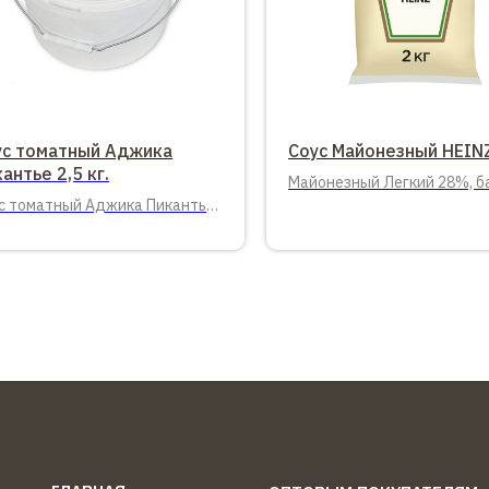
ус томатный Аджика
Соус Майонезный HEINZ
антье 2,5 кг.
Майонезный Легкий 28%, б
с томатный Аджика Пикантье.
кг.
о 2,5 кг.