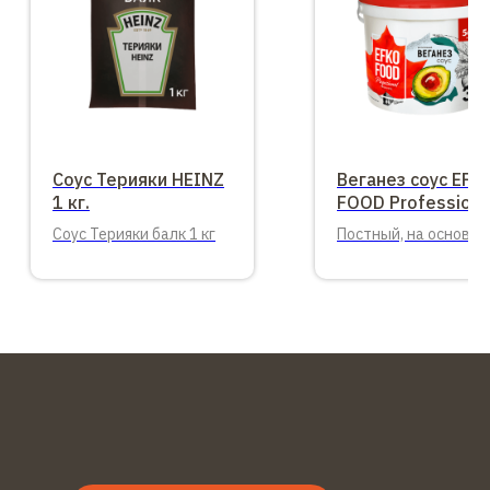
Соус Терияки HEINZ
Веганез cоус EFK
1 кг.
FOOD Professiona
56%, 3 л
Cоус Терияки балк 1 кг
Постный, на основе
раст. масел, 2,85 кг