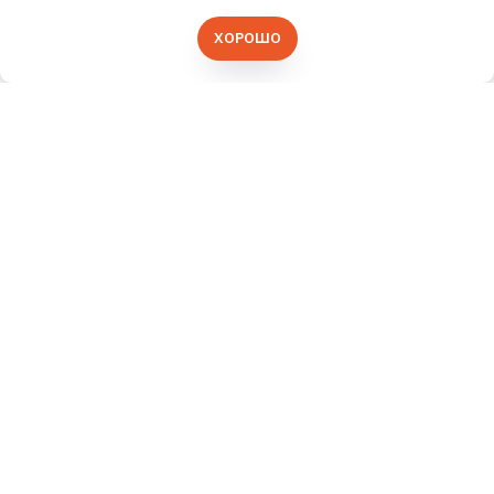
ХОРОШО
+7 (991) 779-03-09
ГЛАВНАЯ
ОПТОВЫМ ПОКУПАТЕЛЯМ
ДОСТАВКА И ОПЛАТА
НОВОСТИ
ВАКАНСИИ
ОПТОВЫЙ КАТАЛОГ
КОНТАКТЫ
ПРОИЗВОДИТЕЛЯМ
ПАРТНЕРЫ