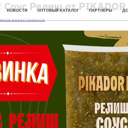
! Соус Релиш от PIKADOR
НОВОСТИ
ОПТОВЫЙ КАТАЛОГ
ПАРТНЁРЫ
ДО
ИНКИ АССОРТИМЕНТА